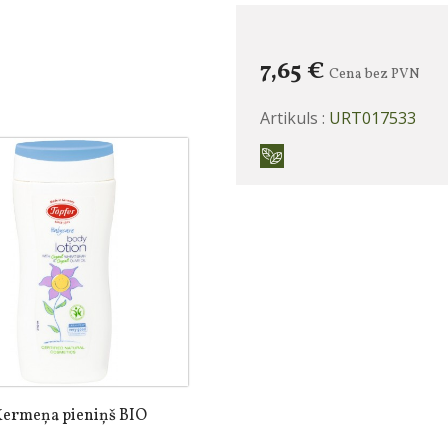
7,65 €
Cena bez PVN
Artikuls :
URT017533
Ķermeņa pieniņš BIO