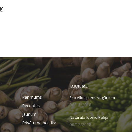
€
JAUNUMI
Par mums
Eko Allos piens vegāniem
06/13/2018
Receptes
Jaunumi
Naturata lupīnu kafija
Privātuma politika
06/12/2018