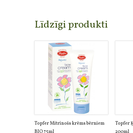
Līdzīgi produkti
Topfer Mitrinošs krēms bērniem
Topfer 
BIO 75ml
200ml