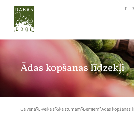
+3
Ādas kopšanas līdzekļi
Galvenā
E-veikals
Skaistumam
Bērniem
Ādas kopšanas lī