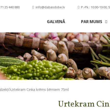
71 25 440 880
info@dabasdobe.lv
P.-Pk.: 10:00-19:00, S
GALVENĀ
PAR MUMS
dzekļi
Urtekram Cinka krēms bērniem 75ml
Urtekram Cin