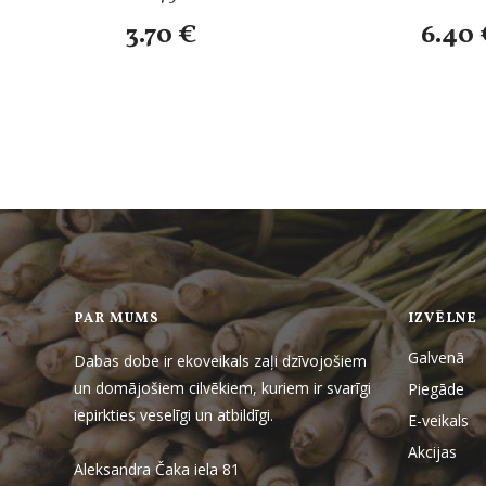
3.70 €
6.40 
PAR MUMS
IZVĒLNE
Galvenā
Dabas dobe ir ekoveikals zaļi dzīvojošiem
un domājošiem cilvēkiem, kuriem ir svarīgi
Piegāde
iepirkties veselīgi un atbildīgi.
E-veikals
Akcijas
Aleksandra Čaka iela 81