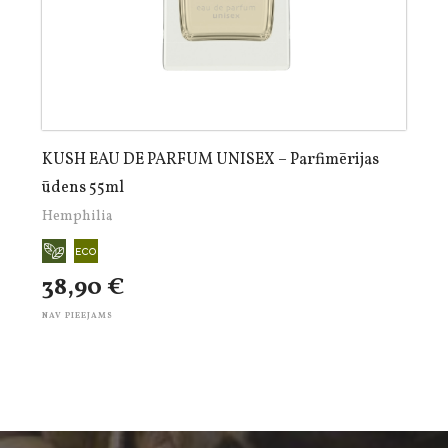
KUSH EAU DE PARFUM UNISEX – Parfimērijas
ūdens 55ml
Hemphilia
38,90 €
NAV PIEEJAMS