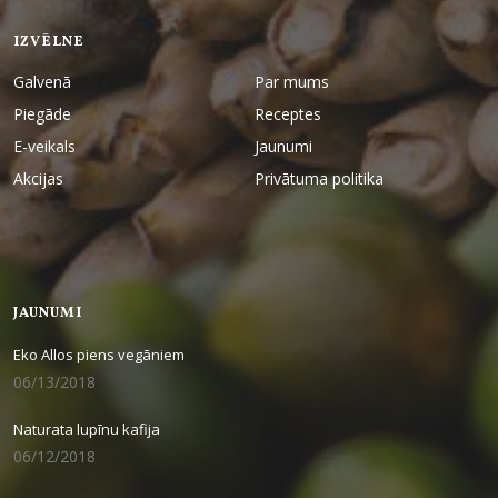
IZVĒLNE
Galvenā
Par mums
Piegāde
Receptes
E-veikals
Jaunumi
Akcijas
Privātuma politika
JAUNUMI
Eko Allos piens vegāniem
06/13/2018
Naturata lupīnu kafija
06/12/2018