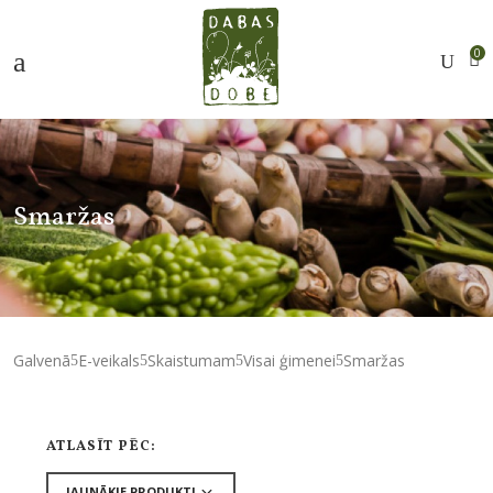
0
Smaržas
Galvenā
E-veikals
Skaistumam
Visai ģimenei
Smaržas
ATLASĪT PĒC: