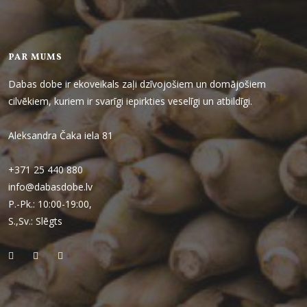
PAR MUMS
Dabas dobe ir ekoveikals zaļi dzīvojošiem un domājošiem
cilvēkiem, kuriem ir svarīgi iepirkties veselīgi un atbildīgi.
Aleksandra Čaka iela 81
+371 25 440 880
info@dabasdobe.lv
P.-Pk.: 10:00-19:00,
S.,Sv.: Slēgts