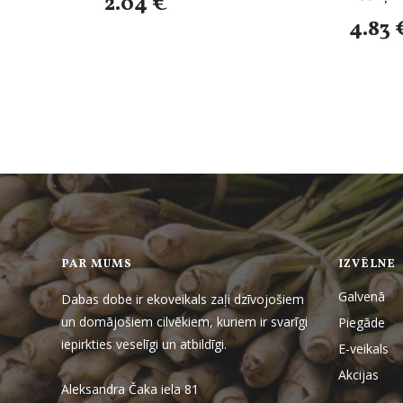
2.04 €
4.83 
PAR MUMS
IZVĒLNE
Galvenā
Dabas dobe ir ekoveikals zaļi dzīvojošiem
un domājošiem cilvēkiem, kuriem ir svarīgi
Piegāde
iepirkties veselīgi un atbildīgi.
E-veikals
Akcijas
Aleksandra Čaka iela 81