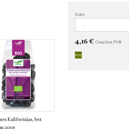
Svars
4,16 €
Cena bez PVN
es Kalifornijas, bez
em 200g