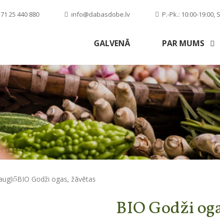
71 25 440 880
info@dabasdobe.lv
P.-Pk.: 10:00-19:00, S
GALVENĀ
PAR MUMS
augļi
BIO Godži ogas, žāvētas
BIO Godži oga