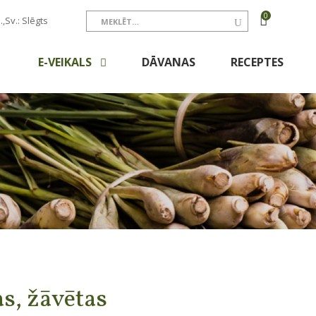
0
.,Sv.: Slēgts
E-VEIKALS
DĀVANAS
RECEPTES
s, žāvētas