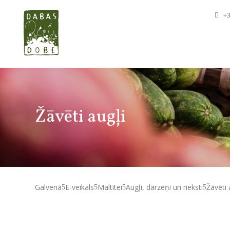
+3
Žāvēti augļi
Galvenā
E-veikals
Maltītei
Augļi, dārzeņi un rieksti
Žāvēti 