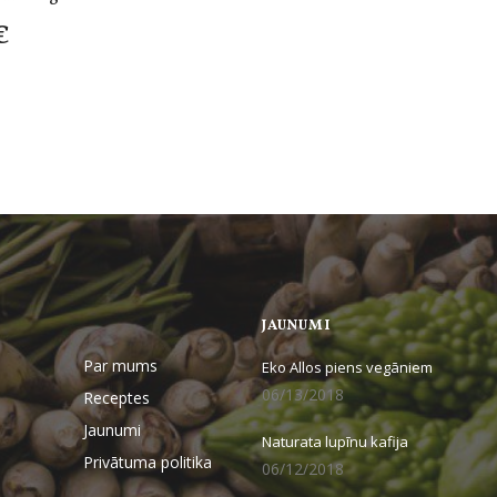
€
JAUNUMI
Par mums
Eko Allos piens vegāniem
06/13/2018
Receptes
Jaunumi
Naturata lupīnu kafija
Privātuma politika
06/12/2018