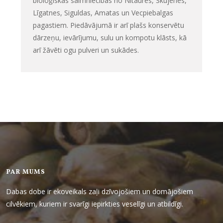
bioloģiskās saimniecības no Nītaures, Skujenes,
Līgatnes, Siguldas, Amatas un Vecpiebalgas
pagastiem. Piedāvājumā ir arī plašs konservētu
dārzeņu, ievārījumu, sulu un kompotu klāsts, kā
arī žāvēti ogu pulveri un sukādes.
PAR MUMS
Dabas dobe ir ekoveikals zaļi dzīvojošiem un domājošiem
cilvēkiem, kuriem ir svarīgi iepirkties veselīgi un atbildīgi.