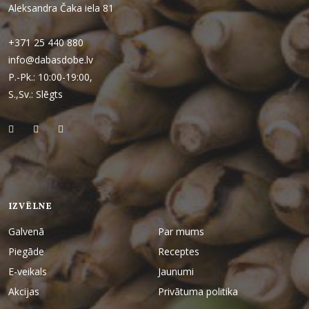
Aleksandra Čaka iela 81
+371 25 440 880
info@dabasdobe.lv
P.-Pk.: 10:00-19:00,
S.,Sv.: Slēgts
IZVĒLNE
Galvenā
Par mums
Piegāde
Receptes
E-veikals
Jaunumi
Akcijas
Privātuma politika