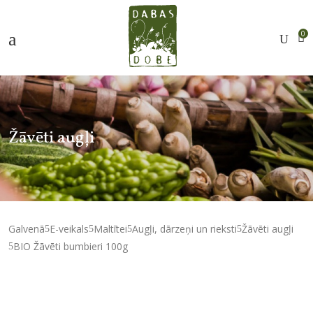
0
Žāvēti augļi
Galvenā
E-veikals
Maltītei
Augļi, dārzeņi un rieksti
Žāvēti augļi
BIO Žāvēti bumbieri 100g