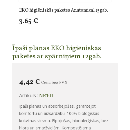
EKO higiēniskās paketes Anatomical 15gab.
3.65 €
Īpaši plānas EKO higiēniskās
paketes ar spārniņiem 12gab.
4,42 €
Cena bez PVN
Artikuls :
NR101
Īpaši plānas un absorbējošas, garantējot
komfortu un aizsardzību. 100% bioloģiskas
kokvilnas virsma. Elpojošas, hipoalerģiskas, bez
hlora un smaržvielām. Kompostējama