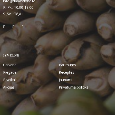
info@dabasdobe.lv
P.-Pk.: 10:00-19:00,
S.,Sv.: Slēgts
IZVĒLNE
Galvenā
Par mums
Piegāde
Receptes
E-veikals
Jaunumi
Akcijas
Privātuma politika