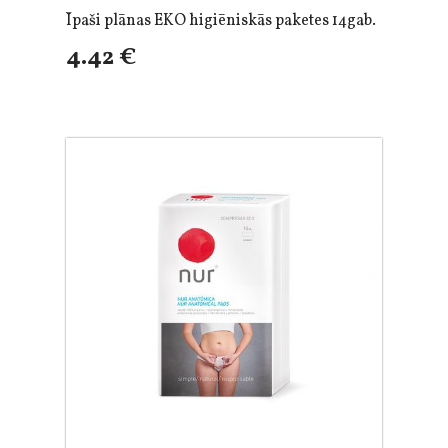
Īpaši plānas EKO higiēniskās paketes 14gab.
4.42 €