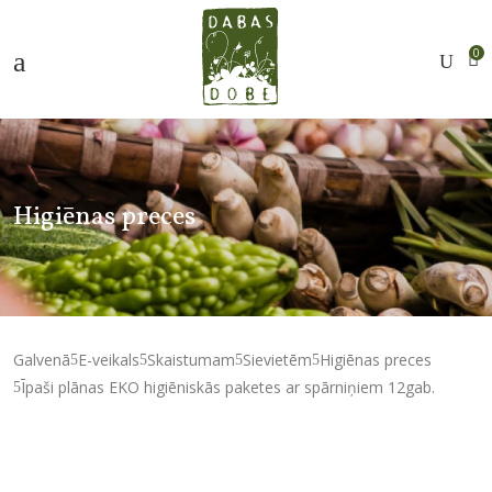
0
Higiēnas preces
Galvenā
E-veikals
Skaistumam
Sievietēm
Higiēnas preces
Īpaši plānas EKO higiēniskās paketes ar spārniņiem 12gab.