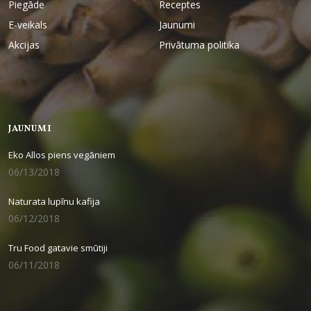
Piegāde
Receptes
E-veikals
Jaunumi
Akcijas
Privātuma politika
JAUNUMI
Eko Allos piens vegāniem
06/13/2018
Naturata lupīnu kafija
06/12/2018
Tru Food gatavie smūtiji
06/11/2018