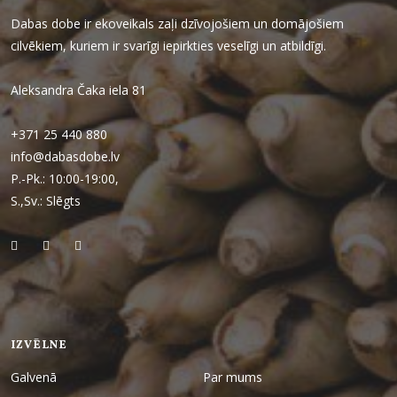
Dabas dobe ir ekoveikals zaļi dzīvojošiem un domājošiem
cilvēkiem, kuriem ir svarīgi iepirkties veselīgi un atbildīgi.
Aleksandra Čaka iela 81
+371 25 440 880
info@dabasdobe.lv
P.-Pk.: 10:00-19:00,
S.,Sv.: Slēgts
IZVĒLNE
Galvenā
Par mums