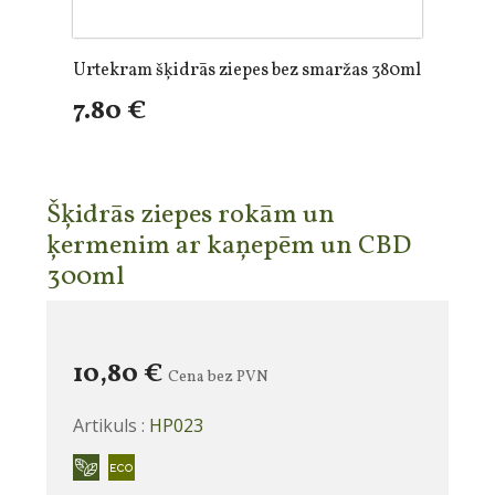
Urtekram šķidrās ziepes bez smaržas 380ml
7.80 €
Šķidrās ziepes rokām un
ķermenim ar kaņepēm un CBD
300ml
10,80 €
Cena bez PVN
Artikuls :
HP023