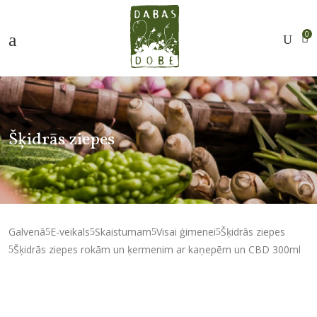
0
Šķidrās ziepes
Galvenā
E-veikals
Skaistumam
Visai ģimenei
Šķidrās ziepes
Šķidrās ziepes rokām un ķermenim ar kaņepēm un CBD 300ml