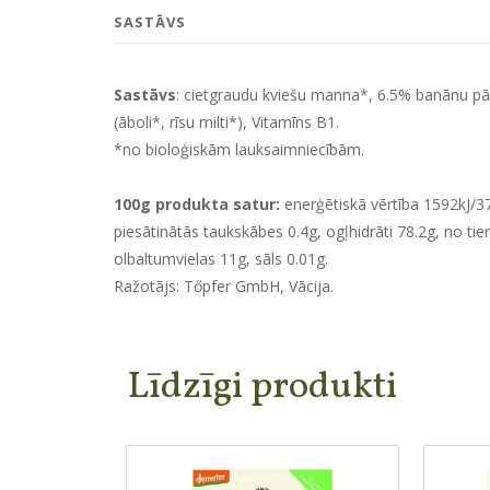
SASTĀVS
Sastāvs
: cietgraudu kviešu manna*, 6.5% banānu pār
(āboli*, rīsu milti*), Vitamīns B1.
*no bioloģiskām lauksaimniecībām.
100g produkta satur:
enerģētiskā vērtība 1592kJ/3
piesātinātās taukskābes 0.4g, ogļhidrāti 78.2g, no tiem
olbaltumvielas 11g, sāls 0.01g.
Ražotājs: Tőpfer GmbH, Vācija.
Līdzīgi produkti