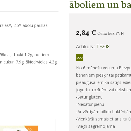
āboliem un b
slas*, 2.5* ābolu pārslas
2,84 €
Cena bez PVN
Artikuls :
TF208
76kcal,
tauki 1.2g, no tiem
 cukuri 7.9g, šķiedrvielas 4.3g,
No 6 mēnešu vecuma.Biezputr
banāniem piešķir tai patīkam
pieaugušajiem kā sātīgs ēdie
jogurtu, rozīnēm vai riekstie
-Satur glutēnu
-Nesatur pienu
-Ar vērtīgām bifido baktērijā
-Vienkārši samaisiet ar siltu 
-Viegli sagremojama