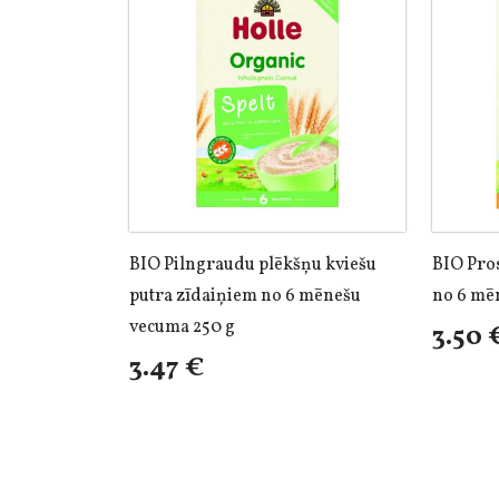
BIO Pilngraudu plēkšņu kviešu
BIO Pros
putra zīdaiņiem no 6 mēnešu
no 6 mē
vecuma 250 g
3.50 
3.47 €