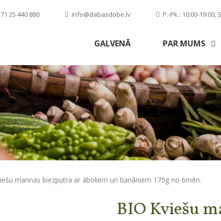
71 25 440 880
info@dabasdobe.lv
P.-Pk.: 10:00-19:00, S
GALVENĀ
PAR MUMS
iešu mannas biezputra ar āboliem un banāniem 175g no 6mēn.
BIO Kviešu m