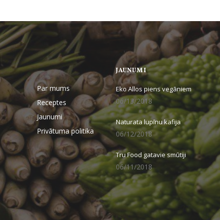
JAUNUMI
Par mums
Eko Allos piens vegāniem
06/13/2018
Receptes
Jaunumi
Naturata lupīnu kafija
Privātuma politika
06/12/2018
Tru Food gatavie smūtiji
06/11/2018