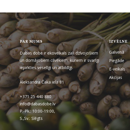
PAR MUMS
IZVĒLNE
Galvenā
Dabas dobe ir ekoveikals zaļi dzīvojošiem
un domājošiem cilvēkiem, kuriem ir svarīgi
Piegāde
iepirkties veselīgi un atbildīgi.
E-veikals
Akcijas
Aleksandra Čaka iela 81
+371 25 440 880
info@dabasdobe.lv
P.-Pk.: 10:00-19:00,
S.,Sv.: Slēgts