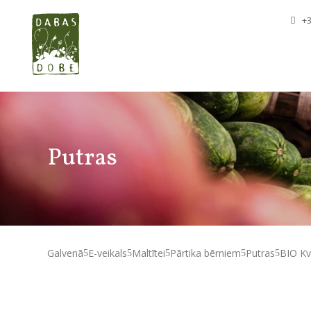
+3
Putras
Galvenā
E-veikals
Maltītei
Pārtika bērniem
Putras
BIO Kv