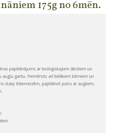
anāniem 175g no 6mēn.
as papildinājums ar bioloģiskajiem āboliem un
u augļu garšu. Piemērots arī lielākiem bērniem un
ns starp ēdienreizēm, papildinot putru ar augļiem,
m.
m
ūdeni