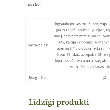
SASTĀVS
pilngraudu prosas milti* 49%, vājpi
(palmu eļļa*, saulespuķu eļļa*, ra
daļēji demineralizēts sūkalu pulver
6%, kalcija karbonāts, A vitamīn
Sastāvdaļas:
vitamīns). * bioloģiskā lauksaimn
ārpus ES (skat. uz iepak.). Otrre
Iepakots pēc svara un aizsargatmo
vietā. Pēc atvēršanas izli
Bezglutēna:
Jā
Līdzīgi produkti