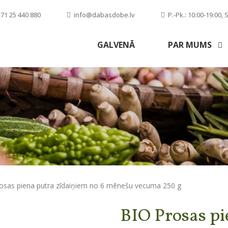
71 25 440 880
info@dabasdobe.lv
P.-Pk.: 10:00-19:00, S
GALVENĀ
PAR MUMS
osas piena putra zīdaiņiem no 6 mēnešu vecuma 250 g
BIO Prosas pi