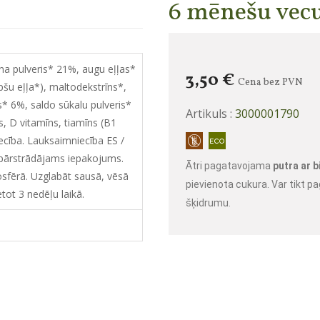
6 mēnešu vec
ena pulveris* 21%, augu eļļas*
3,50 €
Cena bez PVN
pšu eļļa*), maltodekstrīns*,
is* 6%, saldo sūkalu pulveris*
Artikuls :
3000001790
s, D vitamīns, tiamīns (B1
iecība. Lauksaimniecība ES /
iz pārstrādājams iepakojums.
Ātri pagatavojama 
putra ar 
sfērā. Uzglabāt sausā, vēsā
pievienota cukura. Var tikt pa
etot 3 nedēļu laikā.
šķidrumu.