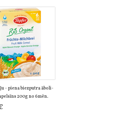
u - piena biezputra āboli-
apelsīns 200g no 6mēn.
€