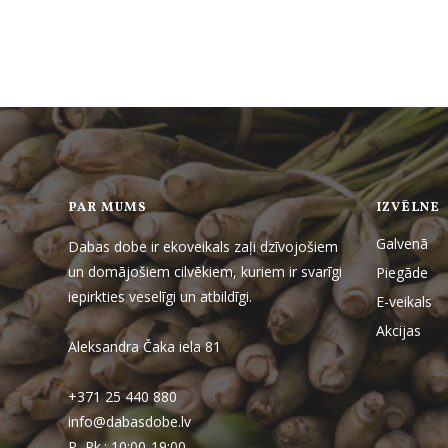
PAR MUMS
IZVĒLNE
Galvenā
Dabas dobe ir ekoveikals zaļi dzīvojošiem
un domājošiem cilvēkiem, kuriem ir svarīgi
Piegāde
iepirkties veselīgi un atbildīgi.
E-veikals
Akcijas
Aleksandra Čaka iela 81
+371 25 440 880
info@dabasdobe.lv
P.-Pk.: 10:00-19:00,