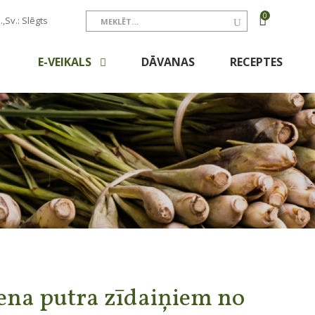
0
.,Sv.: Slēgts
E-VEIKALS
DĀVANAS
RECEPTES
ena putra zīdaiņiem no