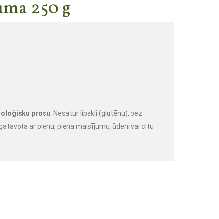
uma 250 g
bioloģisku prosu
. Nesatur lipekli (glutēnu), bez 
gatavota ar pienu, piena maisījumu, ūdeni vai citu 