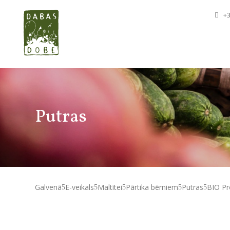
+3
Putras
Galvenā
E-veikals
Maltītei
Pārtika bērniem
Putras
BIO Pr