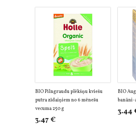
BIO Pilngraudu plēkšņu kviešu
BIO Augļ
putra zīdaiņiem no 6 mēnešu
banāni-
vecuma 250 g
3.44 
3.47 €