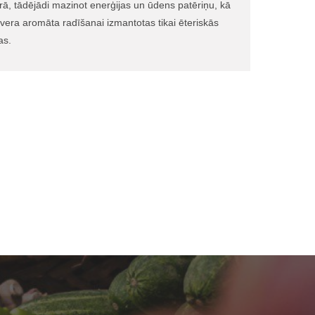
ā, tādējādi mazinot enerģijas un ūdens patēriņu, kā
ngvera aromāta radīšanai izmantotas tikai ēteriskās
as.