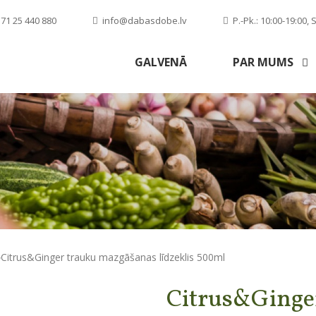
71 25 440 880
info@dabasdobe.lv
P.-Pk.: 10:00-19:00, S
GALVENĀ
PAR MUMS
Citrus&Ginger trauku mazgāšanas līdzeklis 500ml
Citrus&Ginge