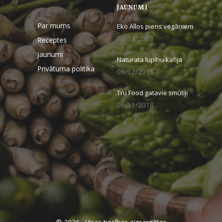
JAUNUMI
Par mums
Eko Allos piens vegāniem
06/13/2018
Receptes
Jaunumi
Naturata lupīnu kafija
Privātuma politika
06/12/2018
Tru Food gatavie smūtiji
06/11/2018