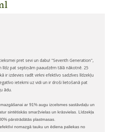
ml
ttieksmei pret sevi un dabu!
"Seventh Generation",
iem līdz pat septiņām paaudzēm tālā nākotnē. 25
ir izdevies radīt virkni efektīvo sadzīves līdzekļu
atīvo ietekmi uz vidi un ir droši lietošanā pat
īgu ādu.
uku mazgāšanai ar 91% augu izcelsmes sastāvdaļu un
tur sintētiskās smaržvielas un krāsvielas. Līdzekļa
100% pārstrādātās plastmasas.
efektīvi nomazgā tauku un ēdiena paliekas no