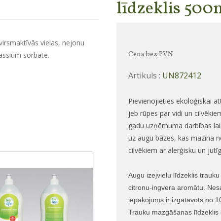
līdzeklis 500
irsmaktīvās vielas, nejonu
Cena bez PVN
tassium sorbate.
Artikuls :
UN872412
Pievienojieties ekoloģiskai a
jeb rūpes par vidi un cilvēk
gadu uzņēmuma darbības laikā 
uz augu bāzes, kas mazina neg
cilvēkiem ar alerģisku un jut
Augu izejvielu līdzeklis tra
citronu-ingvera aromātu. Nesa
iepakojums ir izgatavots no 
Trauku mazgāšanas līdzeklis 