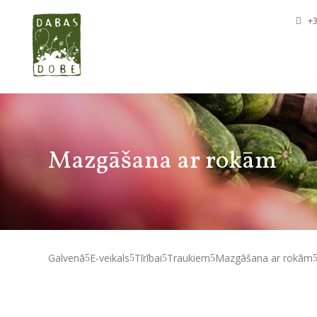
+3
Mazgāšana ar rokām
Galvenā
E-veikals
Tīrībai
Traukiem
Mazgāšana ar rokām