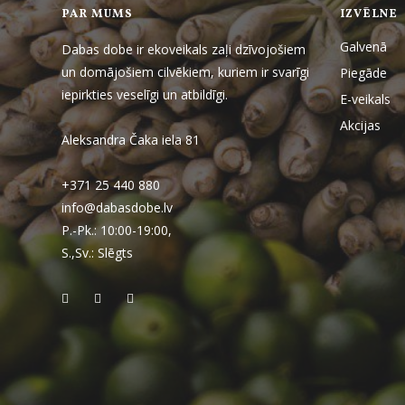
PAR MUMS
IZVĒLNE
Galvenā
Dabas dobe ir ekoveikals zaļi dzīvojošiem
un domājošiem cilvēkiem, kuriem ir svarīgi
Piegāde
iepirkties veselīgi un atbildīgi.
E-veikals
Akcijas
Aleksandra Čaka iela 81
+371 25 440 880
info@dabasdobe.lv
P.-Pk.: 10:00-19:00,
S.,Sv.: Slēgts