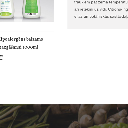
traukiem pat zemā temperatūr
arī ietekmi uz vidi. Citronu-i
eļļas un botāniskās sastāvdaļ
Hipoalergēns balzams
mazgāšanai 1000ml
€