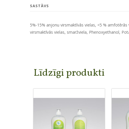
SASTĀVS
5%-15% anjonu virsmaktīvās vielas, <5 % amfotērās v
virsmaktīvās vielas, smaržviela, Phenoxyethanol, Po
Līdzīgi produkti