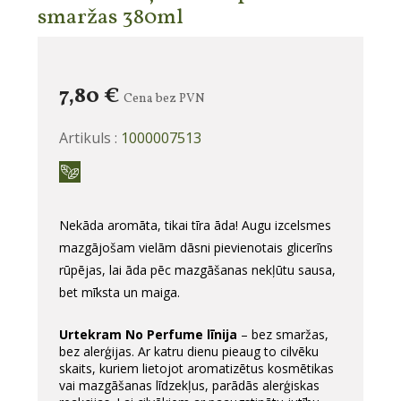
smaržas 380ml
7,80 €
Cena bez PVN
Artikuls :
1000007513
Nekāda aromāta, tikai tīra āda! Augu izcelsmes
mazgājošam vielām dāsni pievienotais glicerīns
rūpējas, lai āda pēc mazgāšanas nekļūtu sausa,
bet mīksta un maiga.
Urtekram No Perfume līnija
– bez smaržas,
bez alerģijas. Ar katru dienu pieaug to cilvēku
skaits, kuriem lietojot aromatizētus kosmētikas
vai mazgāšanas līdzekļus, parādās alerģiskas