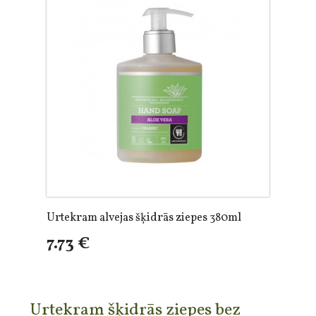
Urtekram alvejas šķidrās ziepes 380ml
7.73 €
Urtekram šķidrās ziepes bez