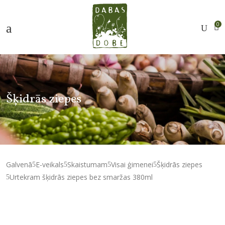
0
Šķidrās ziepes
Galvenā
E-veikals
Skaistumam
Visai ģimenei
Šķidrās ziepes
Urtekram šķidrās ziepes bez smaržas 380ml