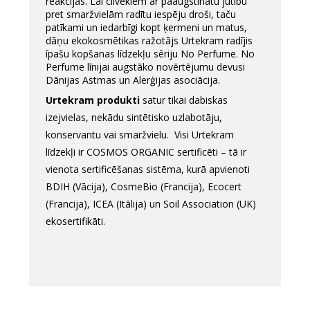
reakcijas. Lai cilvēkiem ar paaugstinātu jutību
pret smaržvielām radītu iespēju droši, taču
patīkami un iedarbīgi kopt ķermeni un matus,
dāņu ekokosmētikas ražotājs Urtekram radījis
īpašu kopšanas līdzekļu sēriju No Perfume. No
Perfume līnijai augstāko novērtējumu devusi
Dānijas Astmas un Alerģijas asociācija.
Urtekram produkti
satur tikai dabiskas
izejvielas, nekādu sintētisko uzlabotāju,
konservantu vai smaržvielu. Visi Urtekram
līdzekļi ir COSMOS ORGANIC sertificēti – tā ir
vienota sertificēšanas sistēma, kurā apvienoti
BDIH (Vācija), CosmeBio (Francija), Ecocert
(Francija), ICEA (Itālija) un Soil Association (UK)
ekosertifikāti.