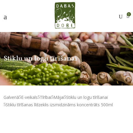
0
Stiklu un logu tīrīšanai
Galvenā
E-veikals
Tīrībai
Mājai
Stiklu un logu tīrīšanai
Stiklu tīrīšanas līdzeklis izsmidzināms koncentrāts 500ml