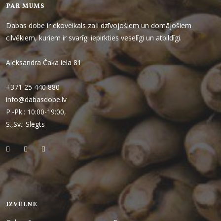
PAR MUMS
Dabas dobe ir ekoveikals zaļi dzīvojošiem un domājošiem
cilvēkiem, kuriem ir svarīgi iepirkties veselīgi un atbildīgi.
Aleksandra Čaka iela 81
+371 25 440 880
info@dabasdobe.lv
P.-Pk.: 10:00-19:00,
S.,Sv.: Slēgts
IZVĒLNE