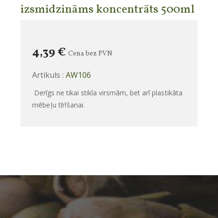
izsmidzināms koncentrāts 500ml
4,39 €
Cena bez PVN
Artikuls :
AW106
Derīgs ne tikai stikla virsmām, bet arī
plastikāta
mēbeļu tīrīšanai.