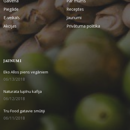
Galvenā
Par mums
Piegāde
Receptes
E-veikals
Jaunumi
Akcijas
Privātuma politika
JAUNUMI
Eko Allos piens vegāniem
06/13/2018
Naturata lupīnu kafija
06/12/2018
Tru Food gatavie smūtiji
06/11/2018