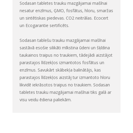
Sodasan tabletes trauku mazgājamai mašīnai
nesatur enzīmus, ĢMO, fosfātus, hloru, smaržas
un sintētiskas piedevas. CO2 neitrālas. Ecocert
un Ecogarantie sertificēts.
Sodasan tablešu trauku mazgājamai mašīnai
sastāvā esošie silikāti mīkstina ūdeni un šķīdina
taukainos traipus no traukiem, tādejādi aizstājot
parastajos līdzekļos izmantotos fosfātus un
enzīmus. Savukārt skābekļa balinātājs, kas
parastajos līdzekļos aizstāj tur izmantoto hloru
likvidē iekrāsotos traipus no traukiem. Sodasan
tabletes trauku mazgājamai mašīnai tiks galā ar
visu veidu ēdiena paliekām.