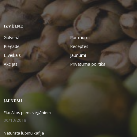
IZVĒLNE
Galvenā
Par mums
Piegāde
Receptes
E-veikals
Jaunumi
Akcijas
Privātuma politika
JAUNUMI
Eko Allos piens vegāniem
06/13/2018
Naturata lupīnu kafija