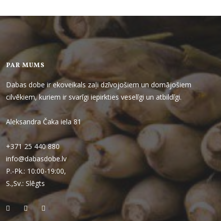
PAR MUMS
Dabas dobe ir ekoveikals zaļi dzīvojošiem un domājošiem
cilvēkiem, kuriem ir svarīgi iepirkties veselīgi un atbildīgi.
Aleksandra Čaka iela 81
+371 25 440 880
info@dabasdobe.lv
P.-Pk.: 10:00-19:00,
S.,Sv.: Slēgts