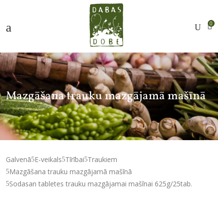
0
Mazgāšana trauku mazgājamā mašīnā
Galvenā
E-veikals
Tīrībai
Traukiem
Mazgāšana trauku mazgājamā mašīnā
Sodasan tabletes trauku mazgājamai mašīnai 625g/25tab.