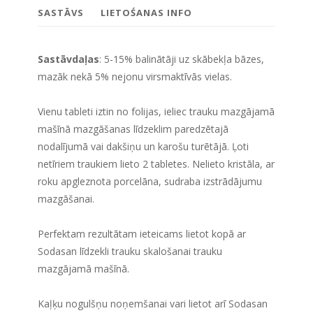
SASTĀVS
LIETOŚANAS INFO
Sastāvdaļas
: 5-15% balinātāji uz skābekļa bāzes,
mazāk nekā 5% nejonu virsmaktīvās vielas.
Vienu tableti iztin no folijas, ieliec trauku mazgājamā
mašīnā mazgāšanas līdzeklim paredzētajā
nodalījumā vai dakšiņu un karošu turētājā. Ļoti
netīriem traukiem lieto 2 tabletes. Nelieto kristāla, ar
roku apgleznota porcelāna, sudraba izstrādājumu
mazgāšanai.
Perfektam rezultātam ieteicams lietot kopā ar
Sodasan līdzekli trauku skalošanai trauku
mazgājamā mašīnā.
Kaļķu nogulšņu noņemšanai vari lietot arī Sodasan